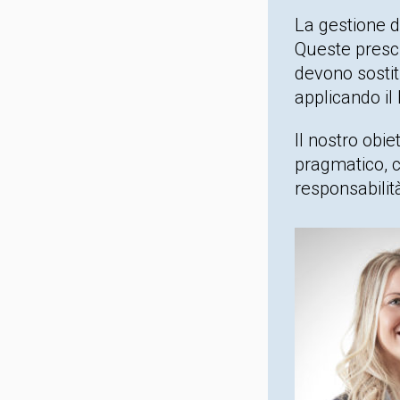
La gestione de
Queste prescr
devono sostit
applicando il
Il nostro obi
pragmatico, co
responsabilit