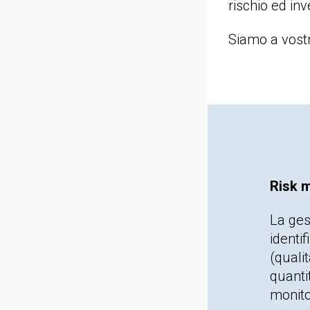
rischio ed in
Siamo a vostr
Risk 
La ges
identif
(quali
quanti
monitor