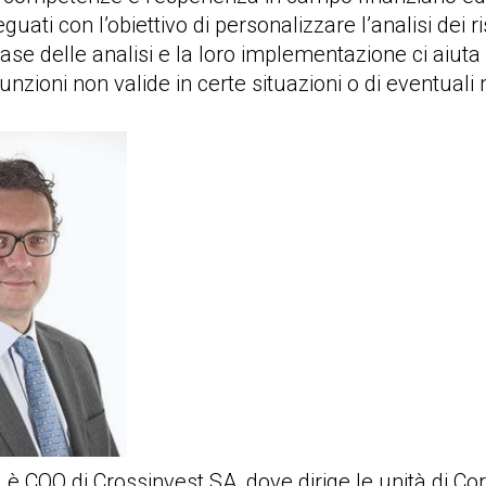
guati con l’obiettivo di personalizzare l’analisi dei
ase delle analisi e la loro implementazione ci aiuta a
nzioni non valide in certe situazioni o di eventuali 
è COO di Crossinvest SA, dove dirige le unità di C